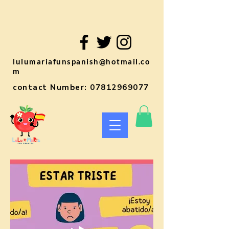
lulumariafunspanish@hotmail.co
m
contact Number:
07812969077